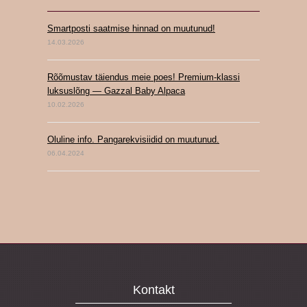
Smartposti saatmise hinnad on muutunud!
14.03.2026
Rõõmustav täiendus meie poes! Premium-klassi
luksuslõng — Gazzal Baby Alpaca
10.02.2026
Oluline info. Pangarekvisiidid on muutunud.
06.04.2024
Kontakt