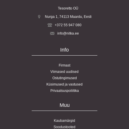
Tesoretto OÜ
Nurga 1, 74113
Maardu
, Eesti
+372 55 947 080
info@nitka.ee
Info
Firmast
Viimased uudised
Ostutingimused
Küsimused ja vastused
Privaatsuspoliitika
Muu
Kaubamärgid
Soodustooted