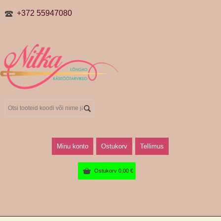
+372 55947080
Minu konto
Ostukorv
Tellimus
Ostukorv
0,00
€