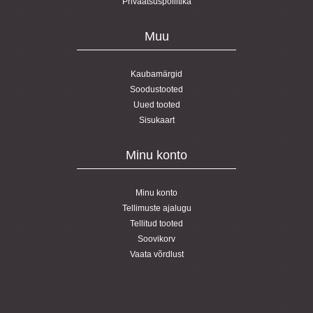
Privaatsuspoliitika
Muu
Kaubamärgid
Soodustooted
Uued tooted
Sisukaart
Minu konto
Minu konto
Tellimuste ajalugu
Tellitud tooted
Soovikorv
Vaata võrdlust