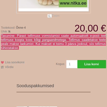
Zoom
20,00 €
Tootekood:
Õnne-4
Ühik:
tk
Tasumine: Pärast tellimuse vormistamist saate automaatselt e-posti teel
tellimuse koopia koos kõigi pangaandmetega. Tellimus saadetakse teele
peale makse laekumist. Kui makset ei toimu 3 päeva jooksul, siis tellimus
tühistatakse.
Lisa soovikorvi
Kogus:
Võrdle
Sooduspakkumised