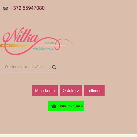
+372 55947080
Minu konto
Ostukorv
Tellimus
Ostukorv
0,00
€