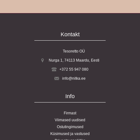
Kontakt
Tesoretto OÜ
Nurga 1, 74113
Maardu
, Eesti
+372 55 947 080
info@nitka.ee
Info
Firmast
Viimased uudised
Ostutingimused
Küsimused ja vastused